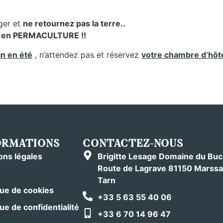
ger et
ne retournez pas la terre..
s en PERMACULTURE !!
n en été
, n’attendez pas et réservez
votre chambre d’hôt
ORMATIONS
CONTACTEZ-NOUS
ons légales
Brigitte Lesage Domaine du Bu
Route de Lagrave 81150 Marssa
Tarn
que de cookies
+33 5 63 55 40 06
que de confidentialité
+33 6 70 14 96 47