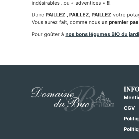
indésirables ..ou « adventices » !!!
Donc
PAILLEZ , PAILLEZ, PAILLEZ
votre pota
Vous aurez fait, comme nous
un premier pa
Pour goûter à
nos bons légumes BIO du jardi
INF
Menti
CGV
Politi
Politi