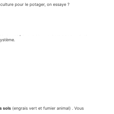
e ?
ulture pour le potager, on essaye ?
es formés par une communauté d’être vivants
ystème.
s sols
(engrais vert et fumier animal) . Vous