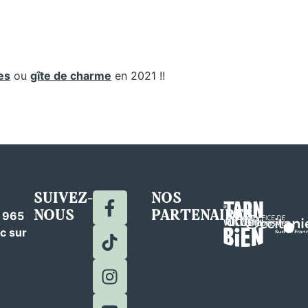
es
ou
gîte de charme
en 2021 !!
SUIVEZ-
NOS
NOUS
PARTENAIRES
c 965
c sur