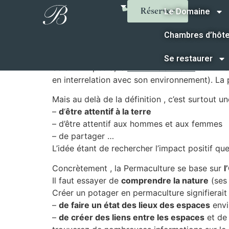
La Permaculture po
Le Domaine
Réserver
Chambres d’hôt
Depuis plusieurs années, on entend parler de
Se restaurer
Selon Wikipedia, la
PERMACULTURE
est un c
en interrelation avec son environnement). L
Mais au delà de la définition , c’est surtout un
–
d
‘
être attentif à la terre
– d’être attentif aux hommes et aux femmes
– de partager …
L’idée étant de rechercher l’impact positif qu
Concrètement , la Permaculture se base sur
l
Il faut essayer de
comprendre la nature
(ses 
Créer un potager en permaculture signifierait 
–
de faire un état des lieux des espaces
envir
–
de créer des liens entre les espaces
et de