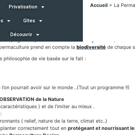
ur le potager, on essay
Accueil
>
La Permac
Privatisation
es
Gîtes
Permaculture
, mais de quoi s’agit-il exactement ?
Découvrir
oncept global qui vise à
créer des écosystèmes
(ensembl
a permaculture prend en compte la
biodiversité
de chaque s
e philosophie de vie basée sur le fait :
e l’on pourrait avoir sur le monde ..(Tout un programme !!)
’OBSERVATION de la Nature
caractéristiques ) et de l’imiter au mieux .
:
onnants ( relief, nature de la terre, climat etc..)
 planter correctement tout en
protégeant et nourrissant le