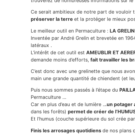
trouverez de nombreuses informations sur le 
Ce serait ambitieux de notre part de vouloir
préserver la terre
et la protéger le mieux pos
Le meilleur outil en Permaculture :
LA GRELI
Inventée par André Grelin et brevetée en 1964,
latéraux .
L’intérêt de cet outil est
AMEUBLIR ET AERER 
demande moins d’efforts,
fait travailler les 
C’est donc avec une grelinette que nous avo
main une grande quantité de chiendent (et le
Puis nous sommes passés à l’étape du
PAILL
Permaculture …
Car en plus d’eau et de lumière ..
.un potager 
dans les forêts)
permet de créer de l’HUMU
Et l’humus (couche supérieure du sol crée par
Finis les arrosages quotidiens
de nos plans d