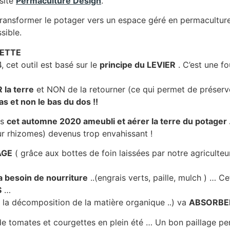
site
Permaculture Design
.
 transformer le potager vers un espace géré en permacultur
sible.
NETTE
 cet outil est basé sur le
principe du LEVIER
. C’est une f
la terre
et NON de la retourner (ce qui permet de préserver
bras et non le bas du dos !!
ns
cet automne 2020 ameubli et aérer la terre du potager 
ur rhizomes) devenus trop envahissant !
AGE
( grâce aux bottes de foin laissées par notre agriculteur
a besoin de nourriture
..(engrais verts, paille, mulch ) …
S
…
 la décomposition de la matière organique ..) va
ABSORBER
e tomates et courgettes en plein été … Un bon paillage perm