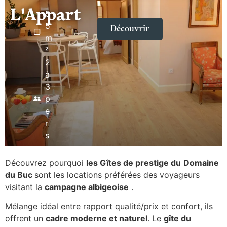
L'Appart
5
5
Découvrir
m
²
2
à
3
p
e
r
s
Découvrez pourquoi
les Gîtes de prestige du
Domaine
du Buc
sont les locations préférées des voyageurs
visitant la
campagne albigeoise
.
Mélange idéal entre rapport qualité/prix et confort, ils
offrent un
cadre moderne et naturel
. Le
gîte du