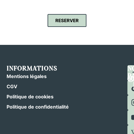
RESERVER
INFORMATIONS
C
S
N
N
N
P
Mentions légales
CGV
Politique de cookies
Politique de confidentialité