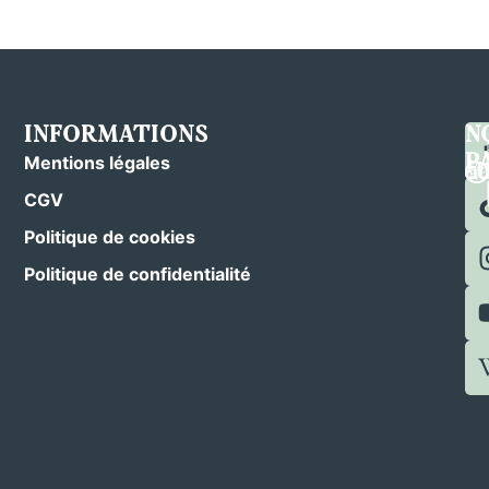
INFORMATIONS
C
S
N
N
N
P
Mentions légales
CGV
Politique de cookies
Politique de confidentialité