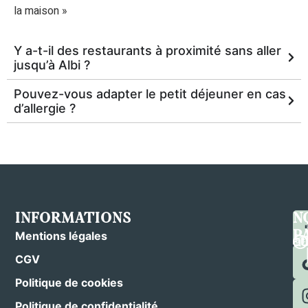
la maison »
Y a-t-il des restaurants à proximité sans aller
jusqu’à Albi ?
Pouvez-vous adapter le petit déjeuner en cas
d’allergie ?
INFORMATIONS
C
S
N
N
N
P
Mentions légales
CGV
Politique de cookies
Politique de confidentialité