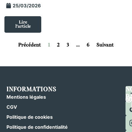
25/03/2026
Lire
l'article
Précédent
1
2
3
…
6
Suivant
INFORMATIONS
C
S
N
N
N
P
Mentions légales
CGV
Politique de cookies
Politique de confidentialité