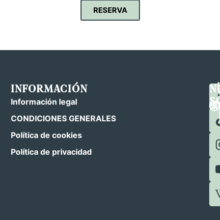
RESERVA
INFORMACIÓN
C
S
N
C
E
S
Información legal
N
CONDICIONES GENERALES
Política de cookies
Política de privacidad