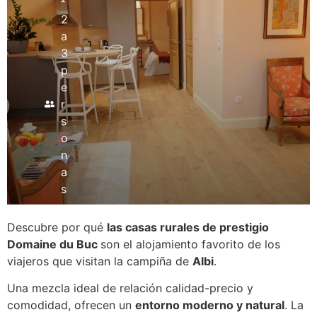
²
2
a
3
p
e
r
s
o
n
a
s
Descubre por qué
las casas rurales de prestigio
Domaine du Buc
son el alojamiento favorito de los
viajeros que visitan la campiña de
Albi
.
Una mezcla ideal de relación calidad-precio y
comodidad, ofrecen un
entorno moderno y natural
. La