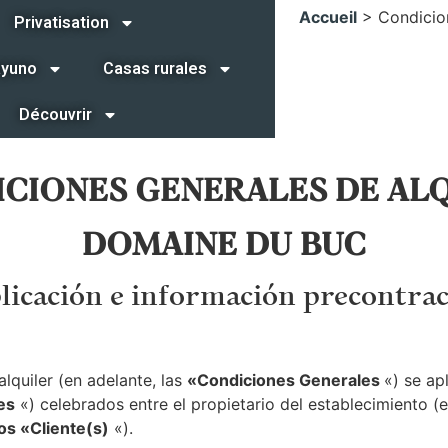
Accueil
>
Condicio
Privatisation
ayuno
Casas rurales
Découvrir
CIONES GENERALES DE AL
DOMAINE DU BUC
plicación e información precontra
lquiler (en adelante, las
«Condiciones Generales
«) se ap
es
«) celebrados entre el propietario del establecimiento (e
los «Cliente(s)
«).