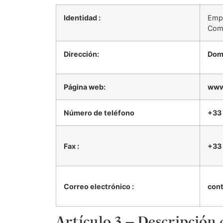
Identidad :
Emp
Comm
Dirección:
Dom
Página web:
www
Número de teléfono
+33 
Fax :
+33 
Correo electrónico :
con
Artículo 3 – Descripción 