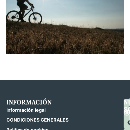
INFORMACIÓN
C
S
N
C
E
S
Información legal
N
CONDICIONES GENERALES
Política de cookies